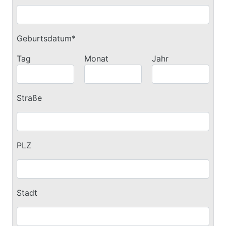
Geburtsdatum*
Tag
Monat
Jahr
Straße
PLZ
Stadt