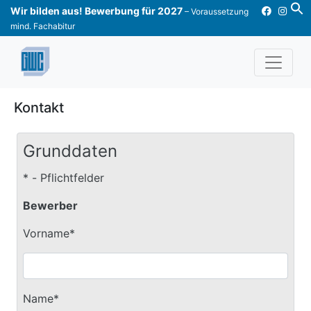
Skip
Wir bilden aus! Bewerbung für 2027
– Voraussetzung
to
mind. Fachabitur
content
Kontakt
Grunddaten
* - Pflichtfelder
Bewerber
Vorname*
Name*