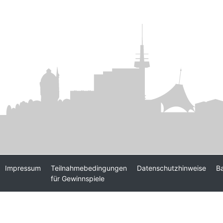
empty.
field
empty.
Impressum
Teilnahmebedingungen
Datenschutzhinweise
Ba
für Gewinnspiele