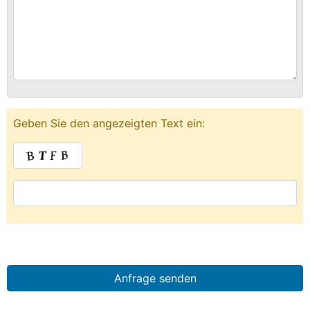
Geben Sie den angezeigten Text ein:
Please
leave
Please
this
leave
field
this