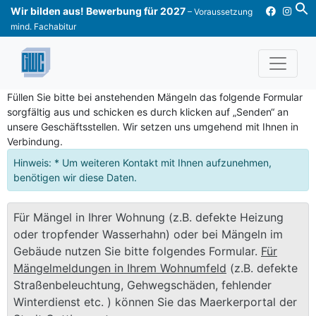
Skip
Wir bilden aus! Bewerbung für 2027
– Voraussetzung
to
mind. Fachabitur
content
Füllen Sie bitte bei anstehenden Mängeln das folgende Formular
sorgfältig aus und schicken es durch klicken auf „Senden“ an
unsere Geschäftsstellen. Wir setzen uns umgehend mit Ihnen in
Verbindung.
Hinweis: * Um weiteren Kontakt mit Ihnen aufzunehmen,
benötigen wir diese Daten.
Für Mängel in Ihrer Wohnung (z.B. defekte Heizung
oder tropfender Wasserhahn) oder bei Mängeln im
Gebäude nutzen Sie bitte folgendes Formular.
Für
Mängelmeldungen in Ihrem Wohnumfeld
(z.B. defekte
Straßenbeleuchtung, Gehwegschäden, fehlender
Winterdienst etc. ) können Sie das Maerkerportal der