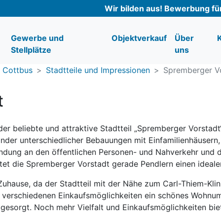
Wir bilden aus! Bewerbung f
Gewerbe und
Objektverkauf
Über
Stellplätze
uns
t Cottbus
Stadtteile und Impressionen
Spremberger V
t
der beliebte und attraktive Stadtteil „Spremberger Vorstad
der unterschiedlicher Bebauungen mit Einfamilienhäusern
dung an den öffentlichen Personen- und Nahverkehr und d
et die Spremberger Vorstadt gerade Pendlern einen ideale
 Zuhause, da der Stadtteil mit der Nähe zum Carl-Thiem-Kli
 verschiedenen Einkaufsmöglichkeiten ein schönes Wohnumfe
esorgt. Noch mehr Vielfalt und Einkaufsmöglichkeiten biet