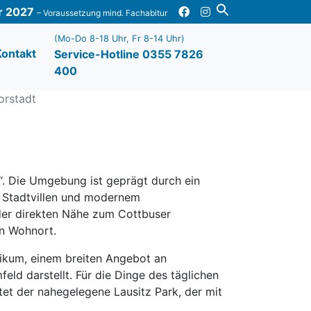
ür 2027
– Voraussetzung mind. Fachabitur
(Mo-Do 8-18 Uhr, Fr 8-14 Uhr)
Kontakt
Service-Hotline 0355 7826
400
orstadt
t“. Die Umgebung ist geprägt durch ein
, Stadtvillen und modernem
er direkten Nähe zum Cottbuser
n Wohnort.
nikum, einem breiten Angebot an
ld darstellt. Für die Dinge des täglichen
et der nahegelegene Lausitz Park, der mit