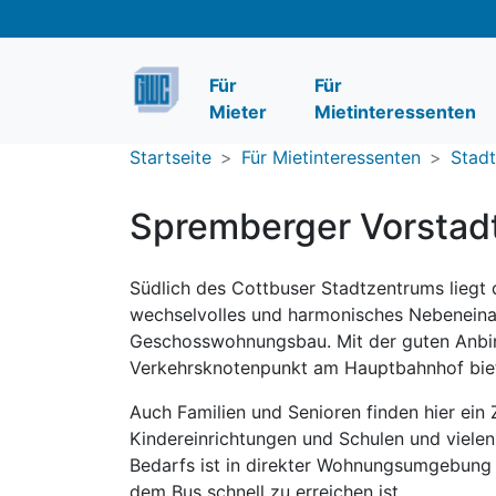
Skip
to
content
Für
Für
Mieter
Mietinteressenten
Startseite
Für Mietinteressenten
Stad
Spremberger Vorstad
Südlich des Cottbuser Stadtzentrums liegt 
wechselvolles und harmonisches Nebeneinan
Geschosswohnungsbau. Mit der guten Anbin
Verkehrsknotenpunkt am Hauptbahnhof biet
Auch Familien und Senioren finden hier ein
Kindereinrichtungen und Schulen und vielen
Bedarfs ist in direkter Wohnungsumgebung g
dem Bus schnell zu erreichen ist.