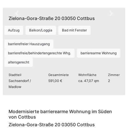
Zurück
Weiter
Zielona-Gora-Straße 20 03050 Cottbus
Aufzug
Balkon/Loggia
Bad mit Fenster
barrierefreier Hauszugang
barrierefreie/behindertengerechte Whg.
barrierearme Wohnung
altersgerecht
Stadtteil
Gesamtmiete
Wohnfläche
Zimmer
Sachsendorf /
591,00 €
ca. 47,07 qm
2
Madlow
Zurück
Weiter
Modernisierte barrierearme Wohnung im Süden
von Cottbus
Zielona-Gora-Straße 20 03050 Cottbus